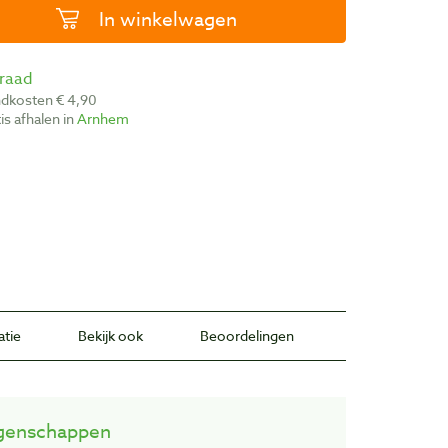
In winkelwagen
rraad
ndkosten € 4,90
atis afhalen in
Arnhem
atie
Bekijk ook
Beoordelingen
genschappen