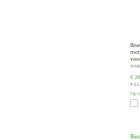
Bea
met
voo
Arti
€ 28
€ 23
Op v
Beo