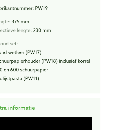
brikantnummer: PW19
ngte:
375 mm
fectieve lengte:
230 mm
houd set:
rond wetleer (PW17)
schuurpapierhouder (PW18) inclusief korrel
0 en 600 schuurpapier
polijstpasta (PW11)
tra informatie