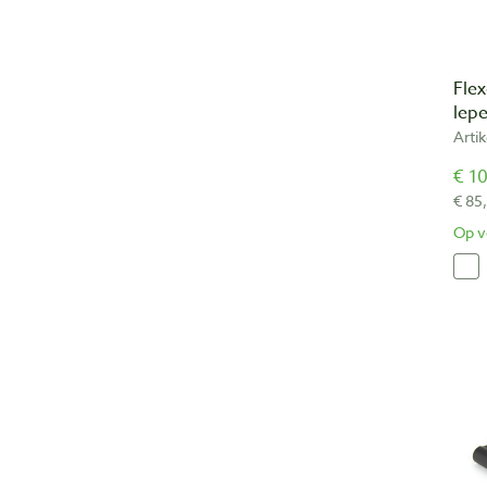
Fle
lepe
Arti
€ 10
€ 85
Op v