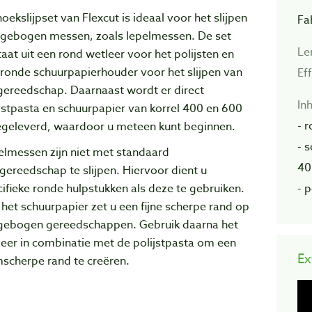
oekslijpset van Flexcut is ideaal voor het slijpen
Fa
 gebogen messen, zoals lepelmessen. De set
Le
aat uit een rond wetleer voor het polijsten en
ronde schuurpapierhouder voor het slijpen van
Ef
gereedschap. Daarnaast wordt er direct
In
jstpasta en schuurpapier van korrel 400 en 600
- 
geleverd, waardoor u meteen kunt beginnen.
- 
elmessen zijn niet met standaard
40
pgereedschap te slijpen. Hiervoor dient u
- 
ifieke ronde hulpstukken als deze te gebruiken.
het schuurpapier zet u een fijne scherpe rand op
gebogen gereedschappen. Gebruik daarna het
eer in combinatie met de polijstpasta om een
Ex
mscherpe rand te creëren.