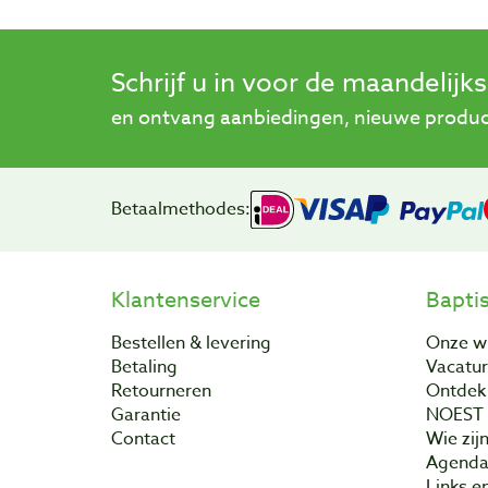
Schrijf u in voor de maandelijk
en ontvang aanbiedingen, nieuwe product
Betaalmethodes:
Klantenservice
Bapti
Bestellen & levering
Onze w
Betaling
Vacatu
Retourneren
Ontdek 
Garantie
NOEST
Contact
Wie zijn
Agend
Links e