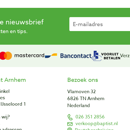
se nieuwsbrief
en en tips.
Verz
st Arnhem
Bezoek ons
inkel
Vlamoven 32
res
6826 TN Arnhem
IJsseloord 1
Nederland
 wij?
026 351 2856
a
verkoop@baptist.nl
n adressen