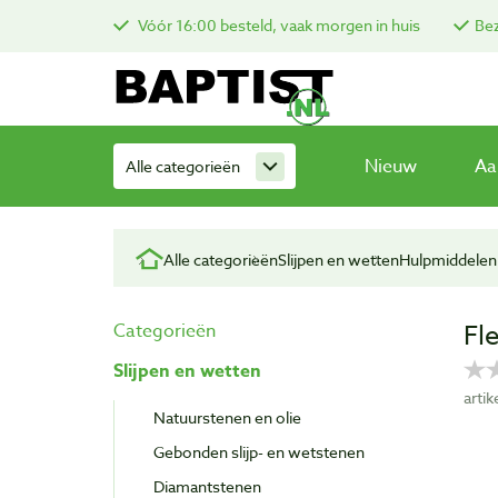
Vóór 16:00 besteld, vaak morgen in huis
Bez
Nieuw
Aa
Alle categorieën
Alle categorieën
Slijpen en wetten
Hulpmiddelen 
Fl
Categorieën
Slijpen en wetten
arti
Natuurstenen en olie
Gebonden slijp- en wetstenen
Diamantstenen