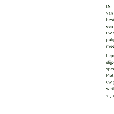
De h
van
best
een 
uw 
poli
mee
Lep
slij
spec
Met 
uw 
wetl
vlij