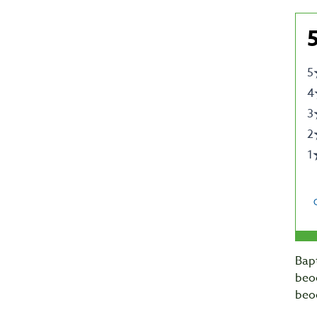
Bapt
beo
beo