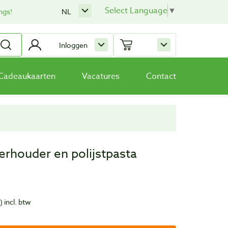
Select Language
▼
ngs!
NL
Inloggen
Cadeaukaarten
Vacatures
Contact
erhouder en polijstpasta
)
incl. btw