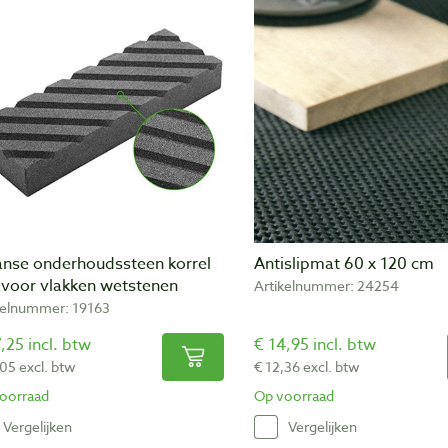
anse onderhoudssteen korrel
Antislipmat 60 x 120 cm
 voor vlakken wetstenen
Artikelnummer: 24254
kelnummer: 19163
,25 incl. btw
€ 14,95 incl. btw
,05 excl. btw
€ 12,36 excl. btw
oorraad
Op voorraad
Vergelijken
Vergelijken