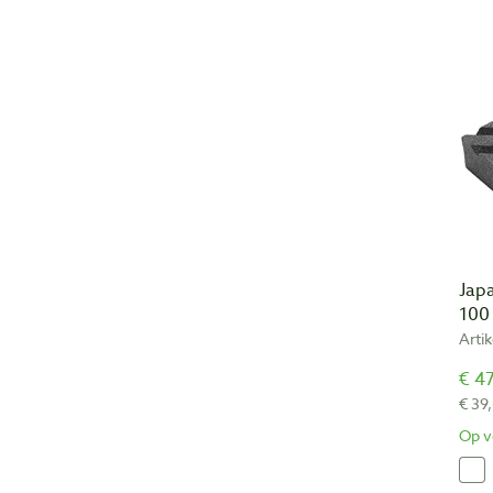
Jap
100
Arti
€ 47
€ 39
Op v