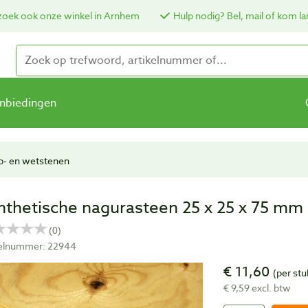
oek ook onze winkel in Arnhem
Hulp nodig? Bel, mail of kom la
nbiedingen
p- en wetstenen
nthetische nagurasteen 25 x 25 x 75 mm
kelnummer: 22944
€ 11,60
(per stu
€ 9,59 excl. btw