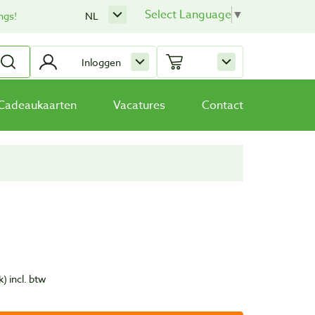
Select Language
▼
ngs!
NL
Inloggen
Cadeaukaarten
Vacatures
Contact
k)
incl. btw