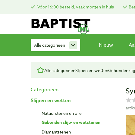
Vóór 16:00 besteld, vaak morgen in huis
Bez
Nieuw
Aa
Alle categorieën
Alle categorieën
Slijpen en wetten
Gebonden slij
Sy
Categorieën
Slijpen en wetten
arti
Natuurstenen en olie
Gebonden slijp- en wetstenen
Diamantstenen