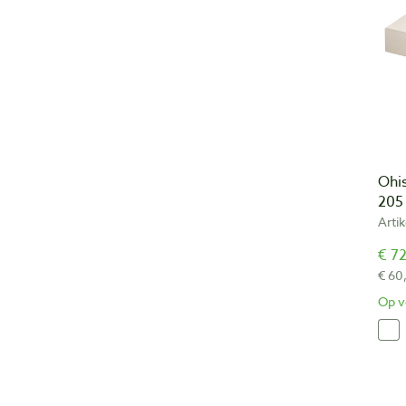
Ohis
205
Arti
€ 72
€ 60
Op v