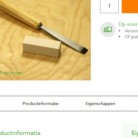
Op voo
Verze
Of gr
vergroten
Productinformatie
Eigenschappen
ductinformatie
Ei