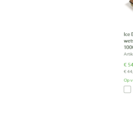
Ice 
wet
100
Arti
€ 54
€ 44
Op v