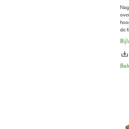
Nagu
ove
hoo
de f
Bij
Bek