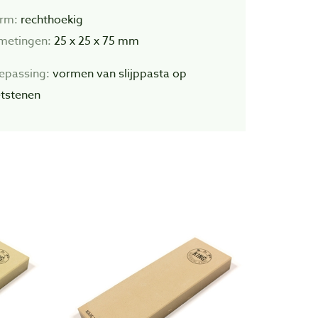
rm:
rechthoekig
metingen:
25 x 25 x 75 mm
epassing:
vormen van slijppasta op
tstenen