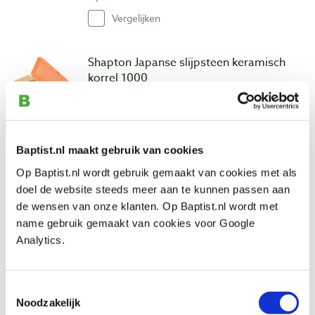
Vergelijken
Shapton Japanse slijpsteen keramisch
korrel 1000
Artikelnummer: 30251
€ 46,45 incl. btw
€ 38,39 excl. btw
Baptist.nl maakt gebruik van cookies
Niet op voorraad, mail ons voor de levertijd
Op Baptist.nl wordt gebruik gemaakt van cookies met als
Vergelijken
doel de website steeds meer aan te kunnen passen aan
de wensen van onze klanten. Op Baptist.nl wordt met
Shapton Japanse glas slijpsteen
name gebruik gemaakt van cookies voor Google
keramisch korrel 1000
Analytics.
Artikelnummer: 30227
€ 54,45 incl. btw
Toestemmingsselectie
€ 45,00 excl. btw
Noodzakelijk
Op voorraad