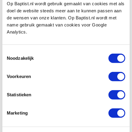
Ohishi Toishi Japanse wetsteen 205 x 75
Op Baptist.nl wordt gebruik gemaakt van cookies met als
x 25 mm korrel 6000
doel de website steeds meer aan te kunnen passen aan
Artikelnummer: 12574
de wensen van onze klanten. Op Baptist.nl wordt met
€ 72,60 incl. btw
name gebruik gemaakt van cookies voor Google
€ 60,00 excl. btw
Analytics.
Op voorraad
Vergelijken
Toestemmingsselectie
Noodzakelijk
Ohishi Toishi Japanse wetsteen 205 x 75
x 25 mm korrel 8000
Voorkeuren
Artikelnummer: 12575
€ 89,50 incl. btw
Statistieken
€ 73,97 excl. btw
Op voorraad
Marketing
Vergelijken