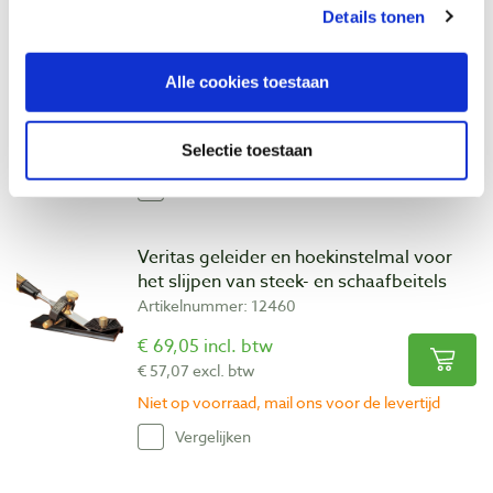
Ohishi Toishi Japanse wetsteen 205 x 75
Details tonen
x 25 mm korrel 10.000
Artikelnummer: 12576
Alle cookies toestaan
€ 116,00 incl. btw
€ 95,87 excl. btw
Selectie toestaan
Op voorraad
Vergelijken
Veritas geleider en hoekinstelmal voor
het slijpen van steek- en schaafbeitels
Artikelnummer: 12460
€ 69,05 incl. btw
€ 57,07 excl. btw
Niet op voorraad, mail ons voor de levertijd
Vergelijken