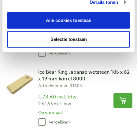
Ice Bear King Japanse wetsteen 185 x 62
Details tonen
x 19 mm korrel 4000
Artikelnummer: 22982
Alle cookies toestaan
€ 52,55 incl. btw
€ 43,43 excl. btw
Selectie toestaan
Op voorraad
Vergelijken
Ice Bear King Japanse wetsteen 185 x 62
x 19 mm korrel 8000
Artikelnummer: 31603
€ 78,60 incl. btw
€ 64,96 excl. btw
Op voorraad
Vergelijken