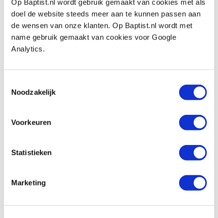
Op Baptist.nl wordt gebruik gemaakt van cookies met als
Geleider voor het slijpen van steek- en
doel de website steeds meer aan te kunnen passen aan
schaafbeitels
de wensen van onze klanten. Op Baptist.nl wordt met
Artikelnummer: 25399
name gebruik gemaakt van cookies voor Google
Analytics.
€ 14,95 incl. btw
€ 12,36 excl. btw
Op voorraad
Toestemmingsselectie
Noodzakelijk
Vergelijken
Antislipmat 60 x 120 cm
Voorkeuren
Artikelnummer: 24254
€ 14,95 incl. btw
Statistieken
€ 12,36 excl. btw
Op voorraad
Marketing
Vergelijken