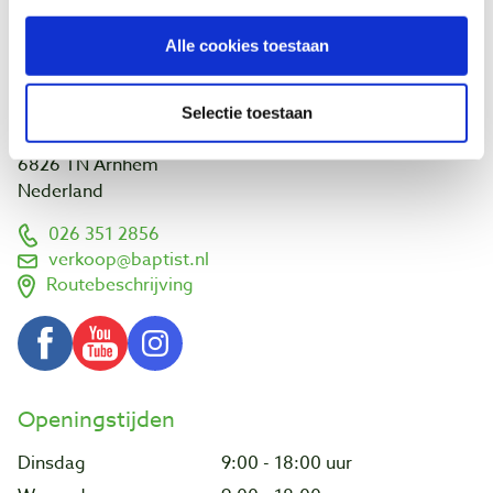
Links en adressen
Werk van klanten
Alle cookies toestaan
Bezoek ons
Selectie toestaan
Vlamoven 32
6826 TN Arnhem
Nederland
026 351 2856
verkoop@baptist.nl
Routebeschrijving
Openingstijden
Dinsdag
9:00 - 18:00 uur