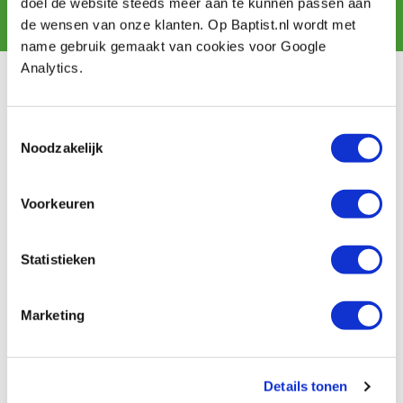
doel de website steeds meer aan te kunnen passen aan
Aanmelden
de wensen van onze klanten. Op Baptist.nl wordt met
name gebruik gemaakt van cookies voor Google
Analytics.
Klantenservice
Bestellen & levering
Toestemmingsselectie
Betaling
Noodzakelijk
Retourneren
Garantie
Contact
Voorkeuren
Baptist Arnhem
Statistieken
Onze winkel
Vacatures
Marketing
Ontdek IJsseloord 1
NOEST
Wie zijn wij?
Details tonen
Agenda