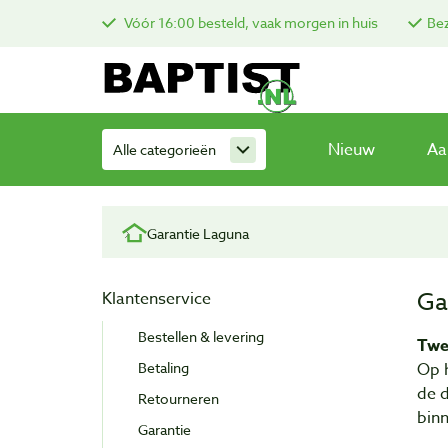
Vóór 16:00 besteld, vaak morgen in huis
Bez
Nieuw
Aa
Alle categorieën
Garantie Laguna
Ga
Klantenservice
Bestellen & levering
Twe
Betaling
Op 
de d
Retourneren
bin
Garantie