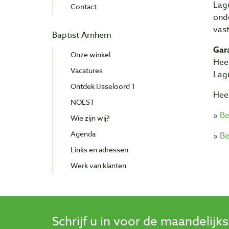
Lagu
Contact
onde
vast
Baptist Arnhem
Gara
Onze winkel
Hee
Vacatures
Lag
Ontdek IJsseloord 1
Heef
NOEST
»
Be
Wie zijn wij?
Agenda
»
Be
Links en adressen
Werk van klanten
Schrijf u in voor de maandelijk