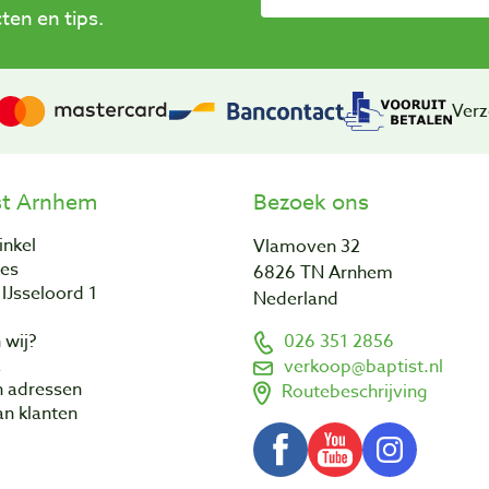
en en tips.
Verz
st Arnhem
Bezoek ons
inkel
Vlamoven 32
res
6826 TN Arnhem
IJsseloord 1
Nederland
 wij?
026 351 2856
a
verkoop@baptist.nl
n adressen
Routebeschrijving
n klanten