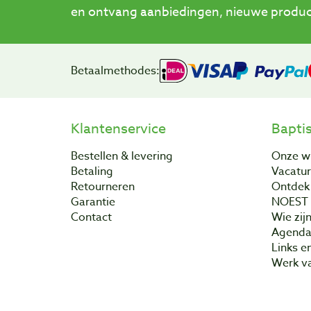
en ontvang aanbiedingen, nieuwe product
Betaalmethodes:
Klantenservice
Bapti
Bestellen & levering
Onze w
Betaling
Vacatu
Retourneren
Ontdek 
Garantie
NOEST
Contact
Wie zijn
Agend
Links e
Werk va