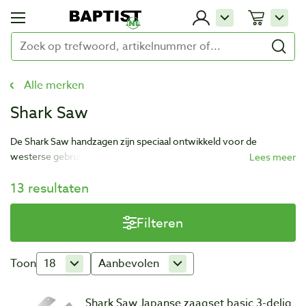
Alle merken
Shark Saw
De Shark Saw handzagen zijn speciaal ontwikkeld voor de
westerse gebruiker. Deze Japanse zagen hebben een kunststof
handgreep met een drukknop techniek waarmee zaagbladen
13 resultaten
eenvoudig kunnen worden vervangen.
Filteren
Toon
18
Aanbevolen
Shark Saw Japanse zaagset basic 3-delig