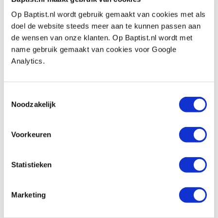
Artikelnummer: 25235
Op Baptist.nl wordt gebruik gemaakt van cookies met als
€ 18,65 incl. btw
doel de website steeds meer aan te kunnen passen aan
€ 15,41 excl. btw
de wensen van onze klanten. Op Baptist.nl wordt met
Op voorraad
name gebruik gemaakt van cookies voor Google
Analytics.
Vergelijken
Zaagblad voor Shark Saw Japanse
Toestemmingsselectie
trekzaag timmermanszaag 300 mm
Noodzakelijk
Artikelnummer: 17747
€ 15,55 incl. btw
Voorkeuren
€ 12,85 excl. btw
Op voorraad
Statistieken
Vergelijken
Marketing
Zaagblad voor Shark Saw Japanse
timmermanszaag 380 mm