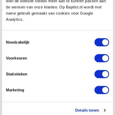
Klantenservice
doel de website steeds meer aan te kunnen passen aan
de wensen van onze klanten. Op Baptist.nl wordt met
Bestellen & levering
name gebruik gemaakt van cookies voor Google
Betaling
Analytics.
Retourneren
Garantie
Contact
Toestemmingsselectie
Noodzakelijk
Baptist Arnhem
Onze winkel
Voorkeuren
Vacatures
Ontdek IJsseloord 1
Statistieken
NOEST
Wie zijn wij?
Agenda
Marketing
Links en adressen
Werk van klanten
Details tonen
Bezoek ons