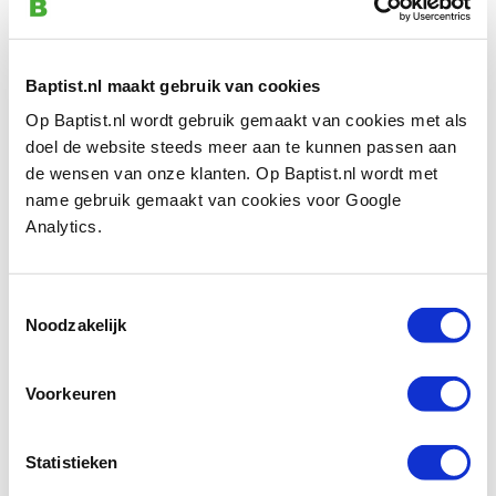
Artikelnummer: 19306
€ 4,95 incl. btw
€ 4,09 excl. btw
Baptist.nl maakt gebruik van cookies
Op voorraad
Op Baptist.nl wordt gebruik gemaakt van cookies met als
Vergelijken
doel de website steeds meer aan te kunnen passen aan
de wensen van onze klanten. Op Baptist.nl wordt met
name gebruik gemaakt van cookies voor Google
Osmo pad wit (zacht) 95 x 155 mm
Analytics.
Artikelnummer: 34587
€ 3,40 incl. btw
€ 2,81 excl. btw
Toestemmingsselectie
Noodzakelijk
Op voorraad
Vergelijken
Voorkeuren
Copenhagen Pro microvezel aflakrollers
100 mm, 2 stuks
Statistieken
Artikelnummer: 1456381