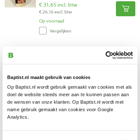
€ 31,65 incl. btw
€ 26,16 excl. btw
Op voorraad
Vergelijken
Rustins polijstpasta voor plastic coating
63 ml
Artikelnummer: 18722
€ 5,65 incl. btw
Baptist.nl maakt gebruik van cookies
€ 4,67 excl. btw
Op Baptist.nl wordt gebruik gemaakt van cookies met als
Op voorraad
doel de website steeds meer aan te kunnen passen aan
Vergelijken
de wensen van onze klanten. Op Baptist.nl wordt met
name gebruik gemaakt van cookies voor Google
Analytics.
Rustins pluisvrij katoen 300 x 300 mm, 3
stuks
Artikelnummer: 19306
Toestemmingsselectie