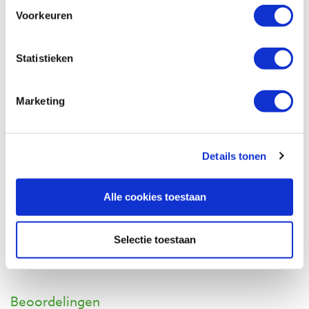
Artikelnummer: 19302
Voorkeuren
€ 9,50 incl. btw
€ 7,85 excl. btw
Statistieken
Op voorraad
Vergelijken
Marketing
Rustins pluisvrij katoen 300 x 300 mm, 3
stuks
Details tonen
Artikelnummer: 19306
€ 4,95 incl. btw
Alle cookies toestaan
€ 4,09 excl. btw
Op voorraad
Selectie toestaan
Vergelijken
Beoordelingen