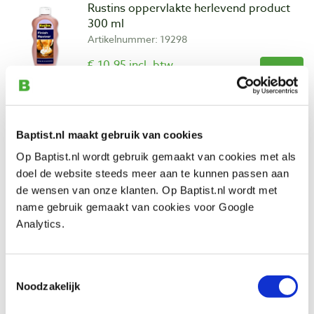
Rustins oppervlakte herlevend product
300 ml
Artikelnummer: 19298
€ 10,95 incl. btw
€ 9,05 excl. btw
Op voorraad
Vergelijken
Baptist.nl maakt gebruik van cookies
Op Baptist.nl wordt gebruik gemaakt van cookies met als
Rustins krascamouflage donker 300 ml
doel de website steeds meer aan te kunnen passen aan
Artikelnummer: 19301
de wensen van onze klanten. Op Baptist.nl wordt met
€ 9,75 incl. btw
name gebruik gemaakt van cookies voor Google
€ 8,06 excl. btw
Analytics.
Op voorraad
Vergelijken
Toestemmingsselectie
Noodzakelijk
Rustins oppervlakte reiniger 300 ml