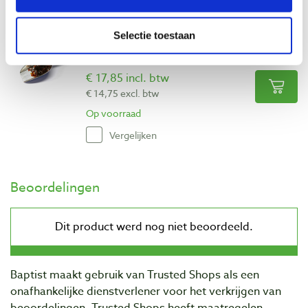
Selectie toestaan
Schellakschilfers robijn 100 gram
Artikelnummer: 27215
€ 17,85 incl. btw
€ 14,75 excl. btw
Op voorraad
Vergelijken
Beoordelingen
Baptist maakt gebruik van Trusted Shops als een
onafhankelijke dienstverlener voor het verkrijgen van