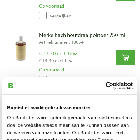
Op voorraad
Vergelijken
Merkelbach houtdraaipolitoer 250 ml
Artikelnummer: 18854
€ 17,30 incl. btw
€ 14,30 excl. btw
Op voorraad
Vergelijken
Merkelbach schellakpolitoer kleurloos
250 ml
Baptist.nl maakt gebruik van cookies
Artikelnummer: 18821
Op Baptist.nl wordt gebruik gemaakt van cookies met als
€ 15,00 incl. btw
doel de website steeds meer aan te kunnen passen aan
€ 12,40 excl. btw
de wensen van onze klanten. Op Baptist.nl wordt met
name gebruik gemaakt van cookies voor Google