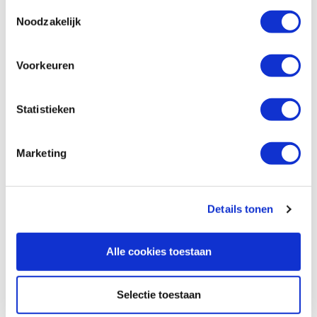
Rustins pluisvrij katoen 300 x 300 mm, 3
Toestemmingsselectie
stuks
Noodzakelijk
Artikelnummer: 19306
€ 4,95 incl. btw
Voorkeuren
€ 4,09 excl. btw
Op voorraad
Statistieken
Vergelijken
Marketing
Copenhagen Pro microvezel aflakrollers
100 mm, 2 stuks
Artikelnummer: 1456381
Details tonen
€ 2,35 incl. btw
€ 1,94 excl. btw
Alle cookies toestaan
Op voorraad
Vergelijken
Selectie toestaan