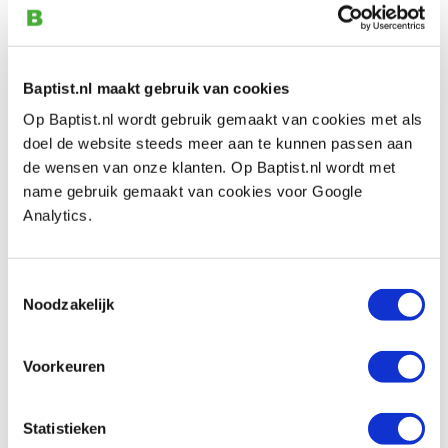
€ 13,93 excl. btw
Op voorraad
Vergelijken
Baptist.nl maakt gebruik van cookies
Op Baptist.nl wordt gebruik gemaakt van cookies met als
Chestnut schuimkwasten 25 mm, 5 stuks
doel de website steeds meer aan te kunnen passen aan
Artikelnummer: 18195
de wensen van onze klanten. Op Baptist.nl wordt met
name gebruik gemaakt van cookies voor Google
€ 10,10 incl. btw
Analytics.
€ 8,35 excl. btw
Op voorraad
Vergelijken
Toestemmingsselectie
Noodzakelijk
Chestnut schuimkwasten 50 mm, 4 stuks
Artikelnummer: 18196
Voorkeuren
€ 8,55 incl. btw
€ 7,07 excl. btw
Statistieken