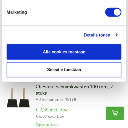
Op voorraad
Vergelijken
Marketing
Chestnut schuimkwasten 75 mm, 3 stuks
Artikelnummer: 18197
Details tonen
€ 8,55 incl. btw
€ 7,07 excl. btw
Alle cookies toestaan
Op voorraad
Vergelijken
Selectie toestaan
Chestnut schuimkwasten 100 mm, 2
stuks
Artikelnummer: 18198
€ 7,35 incl. btw
€ 6,07 excl. btw
Op voorraad