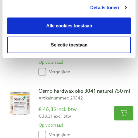
Vergelijken
Details tonen
Osmo hardwax olie 3065 semi mat 750
Alle cookies toestaan
ml
Artikelnummer: 30650
Selectie toestaan
€ 45,50 incl. btw
€ 37,60 excl. btw
Op voorraad
Vergelijken
Osmo hardwax olie 3041 naturel 750 ml
Artikelnummer: 29342
€ 46,35 incl. btw
€ 38,31 excl. btw
Op voorraad
Vergelijken