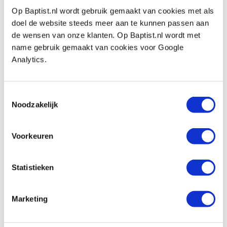
Vergelijken
Op Baptist.nl wordt gebruik gemaakt van cookies met als
doel de website steeds meer aan te kunnen passen aan
Osmo hardwax olie 3040 wittransparant
de wensen van onze klanten. Op Baptist.nl wordt met
750 ml
name gebruik gemaakt van cookies voor Google
Artikelnummer: 23058
Analytics.
€ 46,35 incl. btw
€ 38,31 excl. btw
Toestemmingsselectie
Op voorraad
Noodzakelijk
Vergelijken
Voorkeuren
Osmo hardwax olie 3062 kleurloos mat
750 ml
Statistieken
Artikelnummer: 23062
€ 45,50 incl. btw
Marketing
€ 37,60 excl. btw
Op voorraad