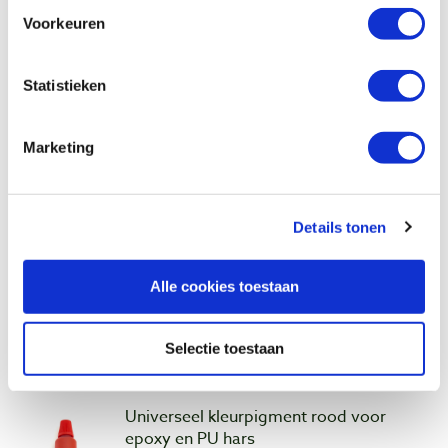
Artikelnummer: 16439
Voorkeuren
€ 5,05 incl. btw
€ 4,17 excl. btw
Statistieken
Op voorraad
Vergelijken
Marketing
Universeel kleurpigment groen voor
epoxy en PU hars
Details tonen
Artikelnummer: 16440
€ 5,05 incl. btw
Alle cookies toestaan
€ 4,17 excl. btw
Op voorraad
Selectie toestaan
Vergelijken
Universeel kleurpigment rood voor
epoxy en PU hars