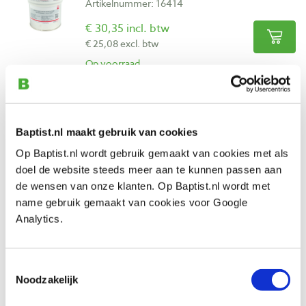
Artikelnummer: 16414
€ 30,35 incl. btw
€ 25,08 excl. btw
Op voorraad
Vergelijken
Universeel kleurpigment blauw voor
Baptist.nl maakt gebruik van cookies
epoxy en PU hars
Op Baptist.nl wordt gebruik gemaakt van cookies met als
Artikelnummer: 16438
doel de website steeds meer aan te kunnen passen aan
€ 5,05 incl. btw
de wensen van onze klanten. Op Baptist.nl wordt met
€ 4,17 excl. btw
name gebruik gemaakt van cookies voor Google
Op voorraad
Analytics.
Vergelijken
Toestemmingsselectie
Noodzakelijk
Universeel kleurpigment geel voor epoxy
en PU hars