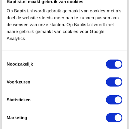
Baptist.nl maakt gebruik van cookies
Kirschen houten hamer 105 mm
Op Baptist.nl wordt gebruik gemaakt van cookies met als
Artikelnummer: 19072
doel de website steeds meer aan te kunnen passen aan
de wensen van onze klanten. Op Baptist.nl wordt met
€ 29,85 incl. btw
name gebruik gemaakt van cookies voor Google
€ 24,67 excl. btw
Analytics.
Op voorraad
Vergelijken
Toestemmingsselectie
Noodzakelijk
Houten hamer vierkant 138 mm
Artikelnummer: 21870
Voorkeuren
€ 12,75 incl. btw
€ 10,54 excl. btw
Statistieken
Op voorraad
Vergelijken
Marketing
Houten hamer ton-model 70 x 130 mm