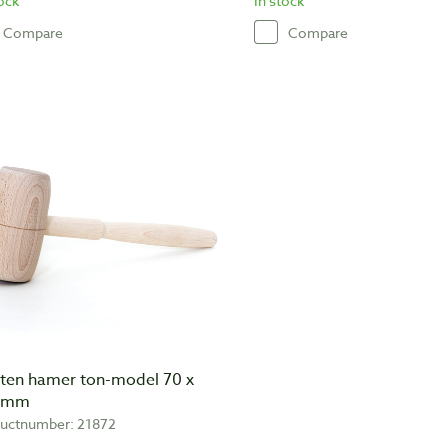
tock
In stock
Compare
Compare
ten hamer ton-model 70 x
 mm
uctnumber: 21872