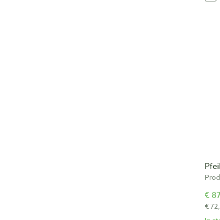
Pfei
Prod
€ 87
€ 72