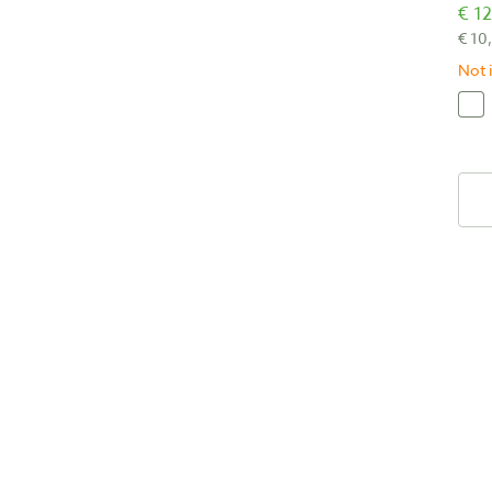
€ 12
€ 10
Not i