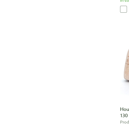
In s
Hou
130
Prod