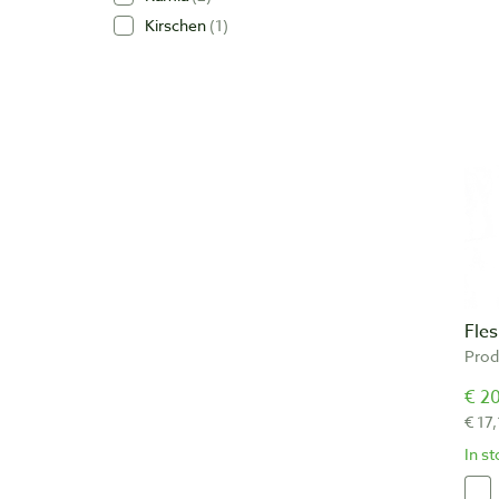
Kirschen
1
Fle
Prod
€ 20
€ 17,
In s