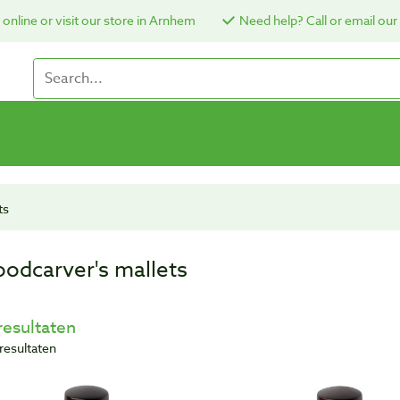
online or visit our store in Arnhem
Need help? Call or email our
ts
odcarver's mallets
resultaten
 resultaten