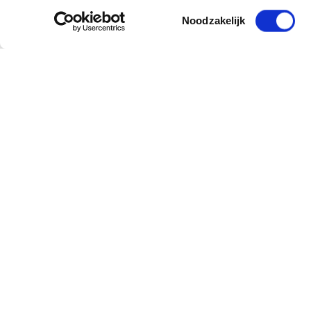
Toestemmingsselectie
Noodzakelijk
Sign up for our newsletter
and receive offers, new products and tips