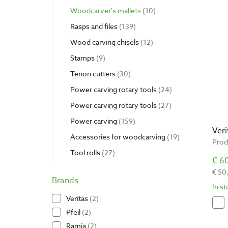
Woodcarver's mallets
10
Rasps and files
139
Wood carving chisels
12
Stamps
9
Tenon cutters
30
Power carving rotary tools
24
Power carving rotary tools
27
Power carving
159
Ver
Accessories for woodcarving
19
Prod
Tool rolls
27
€ 60
€ 50
Brands
In s
Veritas
2
Pfeil
2
Ramia
2