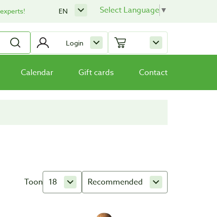
Select Language
▼
 experts!
EN
Login
Calendar
Gift cards
Contact
Toon
18
Recommended