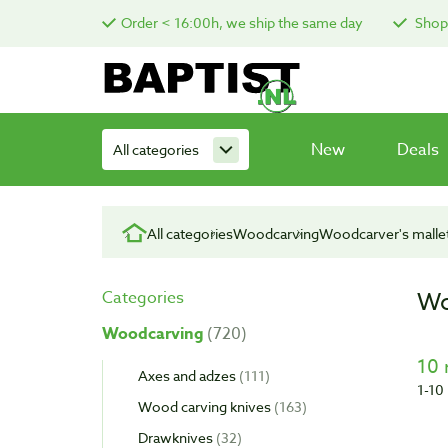
Order < 16:00h, we ship the same day
Shop 
New
Deals
All categories
All categories
Woodcarving
Woodcarver's malle
Wo
Categories
Woodcarving
720
10 
Axes and adzes
111
1-10
Wood carving knives
163
Drawknives
32