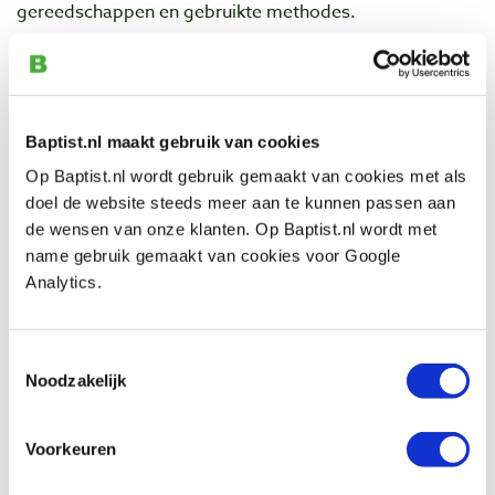
gereedschappen en gebruikte methodes.
De workshops vinden plaats in de cursusruimte van
onze winkel in Arnhem. We werken met groepen van
maximaal 6 deelnemers.
Baptist.nl maakt gebruik van cookies
Deze volledig verzorgde workshops zijn inclusief: hout,
Op Baptist.nl wordt gebruik gemaakt van cookies met als
gebruik gereedschappen, koffie/thee en intensieve
doel de website steeds meer aan te kunnen passen aan
begeleiding!
de wensen van onze klanten. Op Baptist.nl wordt met
Datum en tijd
name gebruik gemaakt van cookies voor Google
- Ochtend workshop zaterdag 5 oktober van 10.00 tot
Analytics.
13.00 uur
-
VOL!
- Middag workshop zaterdag 5 oktober van 14.00 tot
17.00 uur
-
VOL!
Toestemmingsselectie
Noodzakelijk
Kosten:
€ 59,- incl. BTW per deelnemer.
Afmelden:
Voorkeuren
Mocht je onverhoopt toch niet kunnen, meld je dan