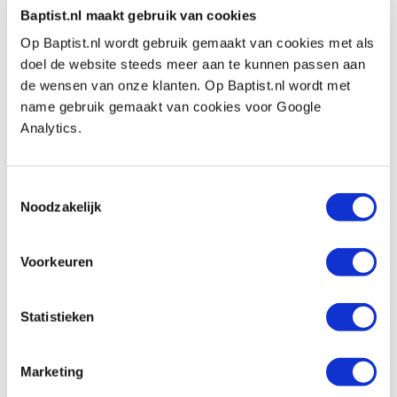
-
Ochtend workshop zaterdag 7 september van 10.00
Baptist.nl maakt gebruik van cookies
tot ca. 13.00 uur
-
VOL!
Op Baptist.nl wordt gebruik gemaakt van cookies met als
-
Middag workshop zaterdag 7 september van 14.00
doel de website steeds meer aan te kunnen passen aan
tot ca. 17.00 uur
-
VOL!
de wensen van onze klanten. Op Baptist.nl wordt met
Kosten:
€ 59,- incl. BTW per deelnemer.
name gebruik gemaakt van cookies voor Google
Analytics.
Dagworkshops
In het tweede weekend vinden er twee dagworkshops
plaats. 's Ochtends leert u de beginselen van het
Toestemmingsselectie
houtdraaien en 's middags wordt hier dieper op
Noodzakelijk
ingegaan. Tevens wordt er voor een lekkere lunch
gezorgd.
Voorkeuren
Programma:
09:30 - 10:00 ontvangst
Statistieken
10:00 - 13:00 introductie houtdraaien, incl korte
koffiepauze
13:00 - 14:00 lunchpauze
Marketing
14:00 - 16:30 verdieping houtdraaien, incl korte