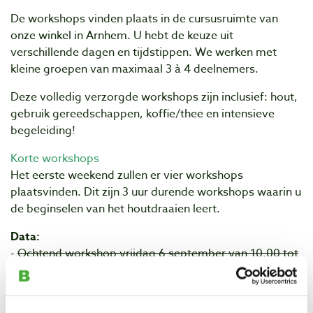
De workshops vinden plaats in de cursusruimte van
onze winkel in Arnhem. U hebt de keuze uit
verschillende dagen en tijdstippen. We werken met
kleine groepen van maximaal 3 à 4 deelnemers.
Deze volledig verzorgde workshops zijn inclusief: hout,
gebruik gereedschappen, koffie/thee en intensieve
begeleiding!
Korte workshops
Het eerste weekend zullen er vier workshops
plaatsvinden. Dit zijn 3 uur durende workshops waarin u
de beginselen van het houtdraaien leert.
Data:
-
Ochtend workshop vrijdag 6 september van 10.00 tot
ca. 13.00 uur
-
VOL!
-
Middag workshop vrijdag 6 september van 14.00 tot
ca. 17.00 uur
-
VOL!