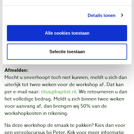
koffiepauze
Details tonen
Data:
- Workshop vrijdag 13 september van 10.00 tot ca.
16.30 uur
-
VOL!
Alle cookies toestaan
-
Workshop zaterdag 14 september van 10.00 tot ca.
16.30 uur
-
VOL!
Selectie toestaan
Kosten:
€ 125,- incl. BTW per deelnemer.
Afmelden:
Mocht u onverhoopt toch niet kunnen, meldt u zich dan
uiterlijk tot twee weken voor de workshop af. Dat kan
per e-mail naar:
titus@baptist.nl
. We retourneren u dan
het volledige bedrag. Meldt u zich binnen twee weken
voor aanvang af, dan brengen wij 50% van de
workshopkosten in rekening.
Na deze workshop de smaak te pakken? Kies dan voor
een vervolgcursus bij Peter. Kijk voor meer informatie