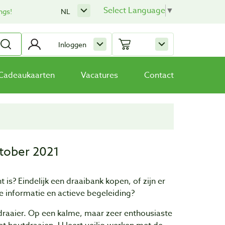
Select Language
▼
ngs!
NL
Inloggen
Cadeaukaarten
Vacatures
Contact
tober 2021
 is? Eindelijk een draaibank kopen, of zijn er
ke informatie en actieve begeleiding?
tdraaier. Op een kalme, maar zeer enthousiaste