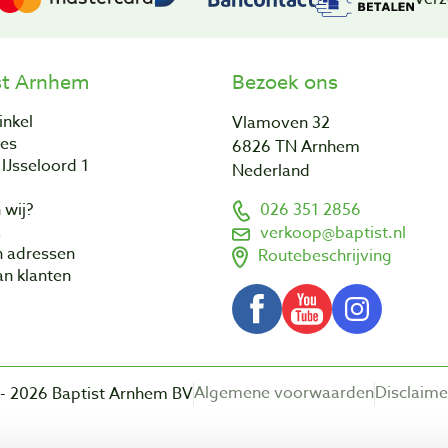
st Arnhem
Bezoek ons
inkel
Vlamoven 32
res
6826 TN Arnhem
IJsseloord 1
Nederland
 wij?
026 351 2856
a
verkoop@baptist.nl
n adressen
Routebeschrijving
n klanten
Algemene voorwaarden
Disclaime
- 2026 Baptist Arnhem BV