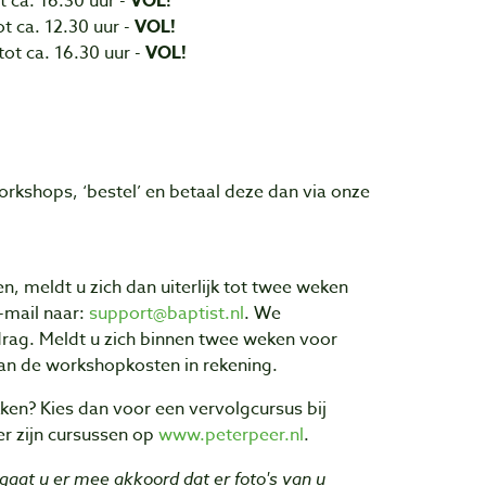
t ca. 16.30 uur -
VOL!
t ca. 12.30 uur -
VOL!
tot ca. 16.30 uur -
VOL!
rkshops, ‘bestel’ en betaal deze dan via onze
, meldt u zich dan uiterlijk tot twee weken
-mail naar:
support@baptist.nl
. We
drag. Meldt u zich binnen twee weken voor
an de workshopkosten in rekening.
en? Kies dan voor een vervolgcursus bij
er zijn cursussen op
www.peterpeer.nl
.
aat u er mee akkoord dat er foto's van u