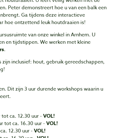
het houtdraaien. U leert veilig werken met de
n. Peter demonstreert hoe u van een balk een
nbrengt. Ga tijdens deze interactieve
ar hoe ontzettend leuk houtdraaien is!
ursusruimte van onze winkel in Arnhem. U
en en tijdstippen. We werken met kleine
rs
.
zijn inclusief: hout, gebruik gereedschappen,
ng!
en. Dit zijn 3 uur durende workshops waarin u
eert.
tot ca. 12.30 uur -
VOL!
 tot ca. 16.30 uur -
VOL!
 ca. 12.30 uur -
VOL!