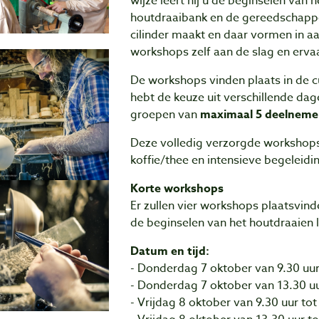
wijze leert hij u de beginselen van 
houtdraaibank en de gereedschappe
cilinder maakt en daar vormen in aa
workshops zelf aan de slag en erva
De workshops vinden plaats in de c
hebt de keuze uit verschillende dag
groepen van
maximaal 5 deelneme
Deze volledig verzorgde workshops 
koffie/thee en intensieve begeleidi
Korte workshops
Er zullen vier workshops plaatsvind
de beginselen van het houtdraaien l
Datum en tijd:
- Donderdag 7 oktober van 9.30 uur 
- Donderdag 7 oktober van 13.30 uur
- Vrijdag 8 oktober van 9.30 uur tot