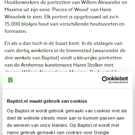
Houtbewerkers de portretten van Willem Alexander en
Maxima uit zijn serie ‘Pieces of Wood’ van Hans
Wisselink te zien. Elk portret is opgebouwd uit zo’n
15.000 blokjes hout van verschillende houtsoorten en
formaten.
En als u dan toch in de buurt bent. In de etalages van
ruim dertig winkeliers in de binnenstad (waaronder de
drie winkels van Baptist) vindt u kleurrijke portretten
van de Arnhemse kunstenares Hanni Stolker met
daarop Willem Alexander en Maxima. De feestelijke
etalages van deze ‘kroningroute’ vindt u de komende
weken in de Bakkerstraat, Beekstraat, Koningstraat,
Bentinckstraat en vele andere straten.
Baptist.nl maakt gebruik van cookies
Bekijk de Kroningsroute en doe mee aan de prijsvraag
Op Baptist.nl wordt gebruik gemaakt van cookies met als
(pdf).
doel de website steeds meer aan te kunnen passen aan
U bent van harte welkom om deze bijzondere werken te
de wensen van onze klanten. Op Baptist.nl wordt met
komen bekijken!
name gebruik gemaakt van cookies voor Google