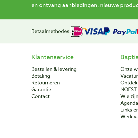
en ontvang aanbiedingen, nieuwe product
Betaalmethodes:
Klantenservice
Bapti
Bestellen & levering
Onze w
Betaling
Vacatu
Retourneren
Ontdek 
Garantie
NOEST
Contact
Wie zijn
Agend
Links e
Werk va