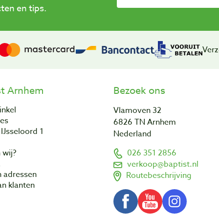
en en tips.
Verz
st Arnhem
Bezoek ons
inkel
Vlamoven 32
res
6826 TN Arnhem
IJsseloord 1
Nederland
 wij?
026 351 2856
a
verkoop@baptist.nl
n adressen
Routebeschrijving
n klanten