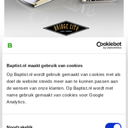
Grijp deze unieke kans!
Donderdag 7 november
kunt u
de bedenker van Bridge City Tool Works ontmoeten bij
Baptist Arnhem! John Economaki (foto: rechts) zal
Baptist.nl maakt gebruik van cookies
samen met nog twee collega's Baptist Arnhem
Op Baptist.nl wordt gebruik gemaakt van cookies met als
bezoeken tijdens hun Europese tour.
doel de website steeds meer aan te kunnen passen aan
de wensen van onze klanten. Op Baptist.nl wordt met
Van
14:30 tot 16:30 uur
zal John Economaki in onze
name gebruik gemaakt van cookies voor Google
winkel zijn visie over Bridge City Tool Works vertellen
Analytics.
en uitleg geven over de prachtige Bridge City
gereedschappen. Tevens is er ruimte om hem vragen te
stellen.
Toestemmingsselectie
Noodzakelijk