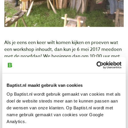
Als je eens een keer wilt komen kijken en proeven wat
een workshop inhoudt, dan kun je 6 mei 2017 meedoen
met de proefdag! We beginnen dan om 10:00 uur met
instructie en uitleg. Tot 13:00 uur ga je samen met de
workshopleider aan de gang om een mes of lepel te
maken.
Baptist.nl maakt gebruik van cookies
Vanaf 14:00 uur begint de Open Dag. De
Op Baptist.nl wordt gebruik gemaakt van cookies met als
workshopleiders zullen dan de bezoekers van de Open
doel de website steeds meer aan te kunnen passen aan
Dag te woord staan en demonstraties geven. Je kunt
de wensen van onze klanten. Op Baptist.nl wordt met
dan wel gewoon de gereedschappen blijven gebruiken
name gebruik gemaakt van cookies voor Google
om je project af te maken. Maar ook kijken bij
Analytics.
demonstraties van de andere ambachten, zoals