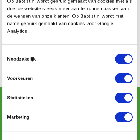
Op Baptist.nl wordt gebruik gemaakt van cookies met als
kunnen worden gebruikt voor promotionele doeleinden.
doel de website steeds meer aan te kunnen passen aan
Wilt u liever niet op de foto? Geef dit dan aan bij de
de wensen van onze klanten. Op Baptist.nl wordt met
desbetreffende medewerker.
name gebruik gemaakt van cookies voor Google
Analytics.
Contact
Telefoon: 026-3512856
Adres: Vlamoven 32
Toestemmingsselectie
Postcode: 6826 TN
Noodzakelijk
Plaats: Arnhem
Bekijk alles van Tormek
Voorkeuren
Schrijf u in voor de maandelijkse nieuwsbrief
Statistieken
en ontvang aanbiedingen, nieuwe producten en tips.
Marketing
Aanmelden