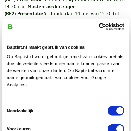
14.30 uur:
Masterclass lintzagen
(RE2) Presentatie 2:
donderdag 14 mei van 15.30 tot
ca. 17.30 uur:
Masterclass vandiktebank
(RE3) Presentatie 3:
vrijdag 15 mei van 10.00 tot ca.
12.00 uur:
Masterclass houtdraaibanken
(RE4) Presentatie 4:
vrijdag 15 mei van 13.00 tot ca.
Baptist.nl maakt gebruik van cookies
15.00 uur:
Masterclass lintzagen
Op Baptist.nl wordt gebruik gemaakt van cookies met als
doel de website steeds meer aan te kunnen passen aan
Gecanceld i.v.m. het Coronavirus.
de wensen van onze klanten. Op Baptist.nl wordt met
Schrijf u kosteloos in door een email te sturen naar
name gebruik gemaakt van cookies voor Google
tanja@baptist.nl
en vermeld voor welke presentatie u
Analytics.
zich wilt inschrijven.
Graag tot dan!
Toestemmingsselectie
Noodzakelijk
Bij aanmelding voor deze presentatie gaat u er mee
akkoord dat er foto's van u worden gemaakt. Deze foto's
kunnen worden gebruikt voor promotionele doeleinden.
Voorkeuren