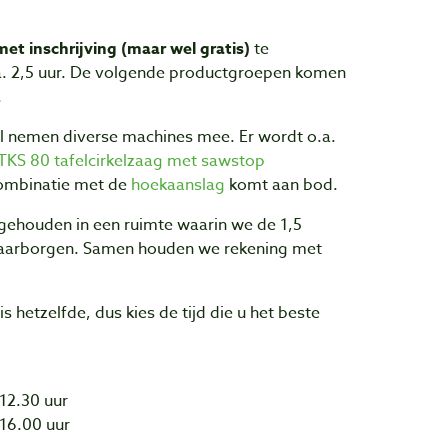
met inschrijving (maar wel gratis)
te
a. 2,5 uur. De volgende productgroepen komen
.
 nemen diverse machines mee. Er wordt o.a.
TKS 80 tafelcirkelzaag met sawstop
ombinatie met de
hoekaanslag
komt aan bod.
 gehouden in een ruimte waarin we de 1,5
aarborgen. Samen houden we rekening met
 hetzelfde, dus kies de tijd die u het beste
 12.30 uur
 16.00 uur