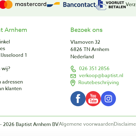
Verz
st Arnhem
Bezoek ons
inkel
Vlamoven 32
res
6826 TN Arnhem
IJsseloord 1
Nederland
 wij?
026 351 2856
a
verkoop@baptist.nl
n adressen
Routebeschrijving
n klanten
Algemene voorwaarden
Disclaime
- 2026 Baptist Arnhem BV