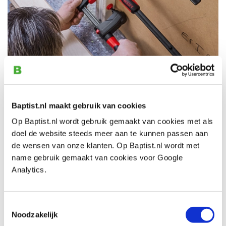
Op
zaterdag 22 oktober
is René van Nus namens
Bessey bij ons in de winkel. Bessey is een merk dat zeer
Baptist.nl maakt gebruik van cookies
innovatieve klemmen produceert. Met Bessey klemmen
Op Baptist.nl wordt gebruik gemaakt van cookies met als
klemt u altijd veilig en vast. Laat u informeren over
doel de website steeds meer aan te kunnen passen aan
oplossingen voor uw klemprobleem en probeer zelf de
de wensen van onze klanten. Op Baptist.nl wordt met
Bessey gereedschappen uit in onze winkel!
name gebruik gemaakt van cookies voor Google
De productpresentatie is
zonder inschrijving en gratis
Analytics.
te bezoeken. Deze vindt de gehele dag in de winkel
plaats tussen 09:30 en 16:30 uur. Inschrijven is dus niet
Toestemmingsselectie
nodig, maar voor ons wel leuk en handig om te horen
Noodzakelijk
van tevoren. Mail dan naar
support@baptist.nl
.