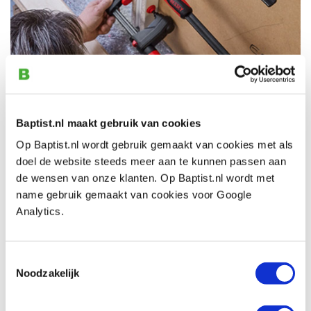
Op
vrijdag 11 april 2025
is René van Nus namens
Baptist.nl maakt gebruik van cookies
Bessey bij ons in de winkel. Bessey is een merk dat zeer
Op Baptist.nl wordt gebruik gemaakt van cookies met als
innovatieve klemmen produceert. Met Bessey klemmen
doel de website steeds meer aan te kunnen passen aan
klemt u altijd veilig en vast. Laat u informeren over
de wensen van onze klanten. Op Baptist.nl wordt met
oplossingen voor uw klemprobleem en probeer zelf de
name gebruik gemaakt van cookies voor Google
Bessey gereedschappen uit in onze winkel!
Analytics.
De productpresentatie is
zonder inschrijving en gratis
te bezoeken. Deze vindt de gehele dag in de winkel
Toestemmingsselectie
plaats tussen 09:30 en 16:30 uur. Inschrijven is dus niet
Noodzakelijk
nodig, maar voor ons wel leuk en handig om te horen
van tevoren. Mail dan naar
support@baptist.nl
.