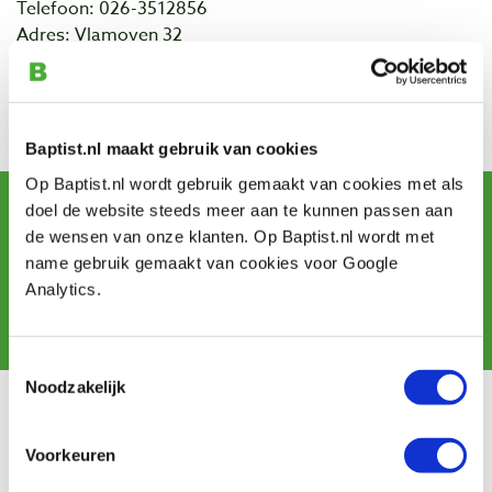
Telefoon: 026-3512856
Adres: Vlamoven 32
Postcode: 6826 TN
Plaats: Arnhem
Bekijk alles van Arbortech
Baptist.nl maakt gebruik van cookies
Op Baptist.nl wordt gebruik gemaakt van cookies met als
Schrijf u in voor de maandelijkse nieuwsbrief
doel de website steeds meer aan te kunnen passen aan
en ontvang aanbiedingen, nieuwe producten en tips.
de wensen van onze klanten. Op Baptist.nl wordt met
name gebruik gemaakt van cookies voor Google
Analytics.
Aanmelden
Toestemmingsselectie
Noodzakelijk
Klantenservice
Voorkeuren
Bestellen & levering
Betaling