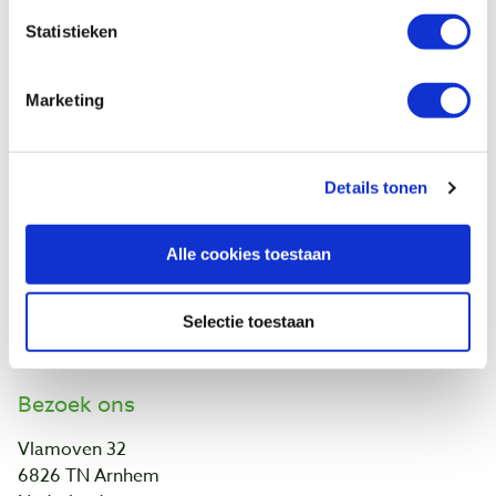
Retourneren
Statistieken
Garantie
Contact
Marketing
Baptist Arnhem
Onze winkel
Details tonen
Vacatures
Ontdek IJsseloord 1
NOEST
Alle cookies toestaan
Wie zijn wij?
Agenda
Links en adressen
Selectie toestaan
Werk van klanten
Bezoek ons
Vlamoven 32
6826 TN Arnhem