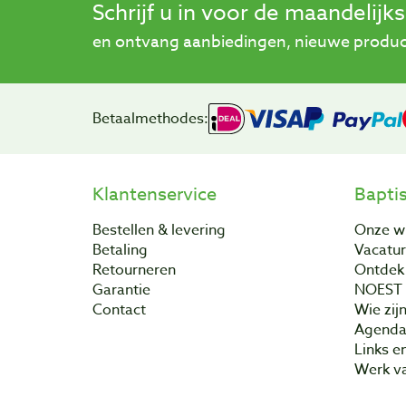
Schrijf u in voor de maandelijk
en ontvang aanbiedingen, nieuwe product
Betaalmethodes:
Klantenservice
Bapti
Bestellen & levering
Onze w
Betaling
Vacatu
Retourneren
Ontdek 
Garantie
NOEST
Contact
Wie zijn
Agend
Links e
Werk va