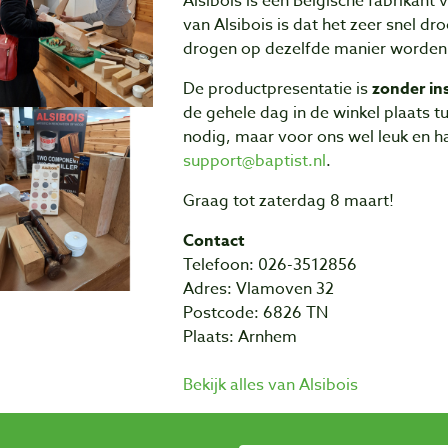
Alsibois is een Belgische fabrikant
van Alsibois is dat het zeer snel dr
drogen op dezelfde manier worden 
De productpresentatie is
zonder ins
de gehele dag in de winkel plaats tu
nodig, maar voor ons wel leuk en h
support@baptist.nl
.
Graag tot zaterdag 8 maart!
Contact
Telefoon: 026-3512856
Adres: Vlamoven 32
Postcode: 6826 TN
Plaats: Arnhem
Bekijk alles van Alsibois