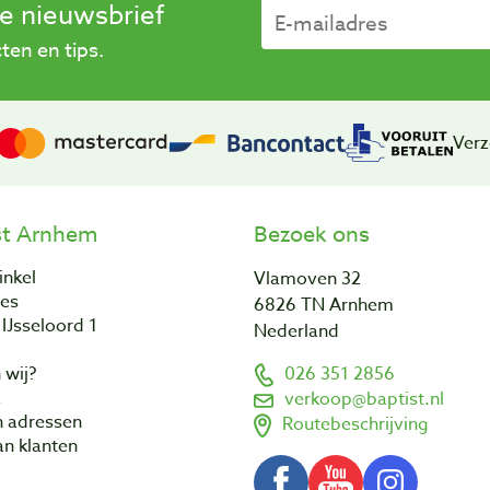
se nieuwsbrief
en en tips.
Verz
st Arnhem
Bezoek ons
inkel
Vlamoven 32
res
6826 TN Arnhem
IJsseloord 1
Nederland
 wij?
026 351 2856
a
verkoop@baptist.nl
n adressen
Routebeschrijving
n klanten