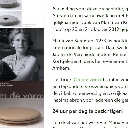
Aanleiding voor deze presentatie, 
Amsterdam in samenwerking met Bap
gelijknamige boek van Maria van Kes
Hout’ op 20 en 21 oktober 2012 ge
Maria van Kesteren (1933) is houtd
internationale loopbaan. Haar werk i
Japan, de Verenigde Staten, Peru e
Kortgeleden tijdens het evenement ‘
Arnhem.
Het boek
'Om de vorm'
toont in wo
een bijzondere vrouw en uniek vorm
de cirkel, zo eenvoudig én zo rijk a
inspiratiebron voor iedereen die ge
24 uur per dag te bezichtigen!
Een deel van het werk van Maria van 