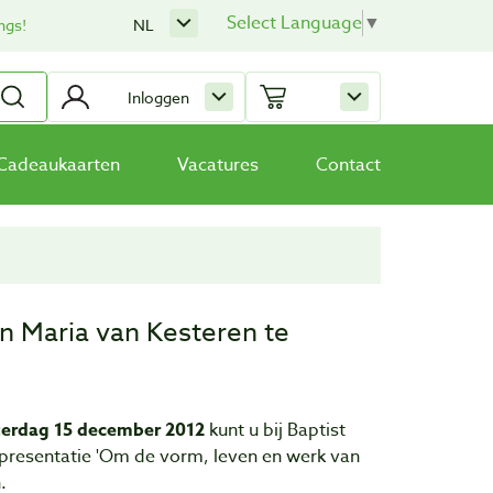
Select Language
▼
ngs!
NL
Inloggen
Cadeaukaarten
Vacatures
Contact
n Maria van Kesteren te
terdag 15 december 2012
kunt u bij Baptist
resentatie 'Om de vorm, leven en werk van
.