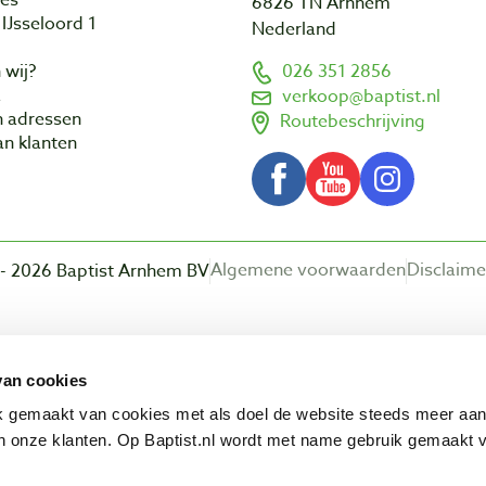
6826 TN Arnhem
IJsseloord 1
Nederland
 wij?
026 351 2856
a
verkoop@baptist.nl
n adressen
Routebeschrijving
n klanten
Algemene voorwaarden
Disclaime
- 2026 Baptist Arnhem BV
Beoordeling door klanten:
van cookies
ik gemaakt van cookies met als doel de website steeds meer aa
 onze klanten. Op Baptist.nl wordt met name gebruik gemaakt 