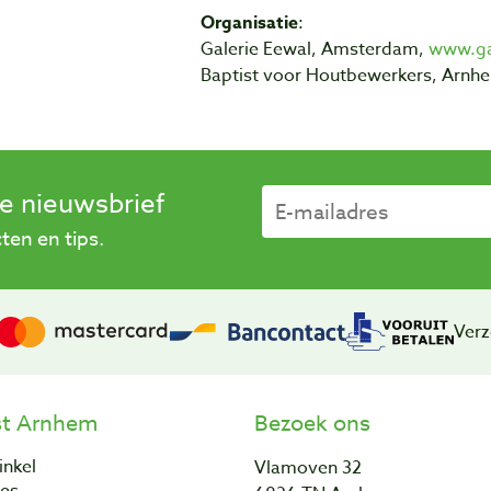
Organisatie
:
Galerie Eewal, Amsterdam,
www.gal
Baptist voor Houtbewerkers, Arnh
se nieuwsbrief
en en tips.
Verz
st Arnhem
Bezoek ons
inkel
Vlamoven 32
res