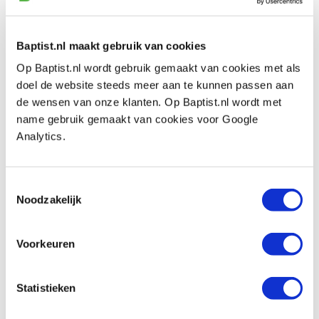
om kennis te maken en het een en ander op te steken.
Er is een overdekte ruimte om zelf aan de slag te gaan,
Baptist.nl maakt gebruik van cookies
er is een schietveld en voor eten kan gezorgd worden.
Dus alle ingrediënten voor een ontspannen
Op Baptist.nl wordt gebruik gemaakt van cookies met als
bogenweekend zijn aanwezig en dat voor een
doel de website steeds meer aan te kunnen passen aan
bescheiden prijs!
de wensen van onze klanten. Op Baptist.nl wordt met
name gebruik gemaakt van cookies voor Google
Geef je tijdig op
en vermeld a.u.b. waar je aan deel wilt
Analytics.
nemen of gebruik van wilt maken
.
(Activiteiten, maaltijden, kamperen).
Toestemmingsselectie
Bezoekers ook van harte welkom uiteraard!
Noodzakelijk
Contact
Adres: Tsjalk 13
Voorkeuren
Postcode: 8721 EN
Plaats: Warns
Statistieken
Informatie pijl- en bogenbouwersweekend