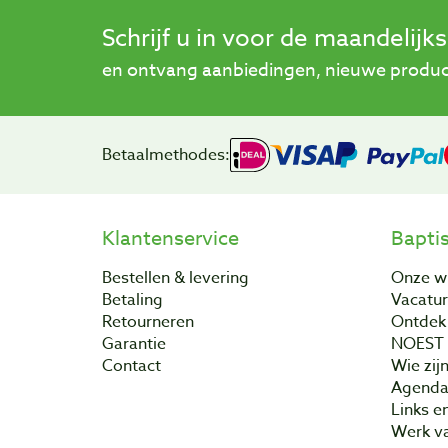
Schrijf u in voor de maandelijk
en ontvang aanbiedingen, nieuwe product
Betaalmethodes:
Klantenservice
Bapti
Bestellen & levering
Onze w
Betaling
Vacatu
Retourneren
Ontdek 
Garantie
NOEST
Contact
Wie zijn
Agend
Links e
Werk va