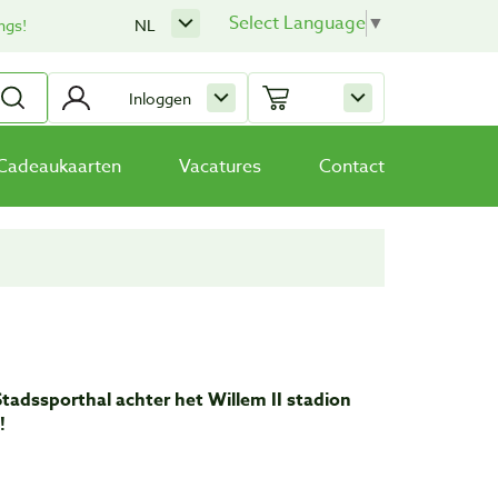
Select Language
▼
ngs!
NL
Inloggen
Cadeaukaarten
Vacatures
Contact
tadssporthal achter het Willem II stadion
!