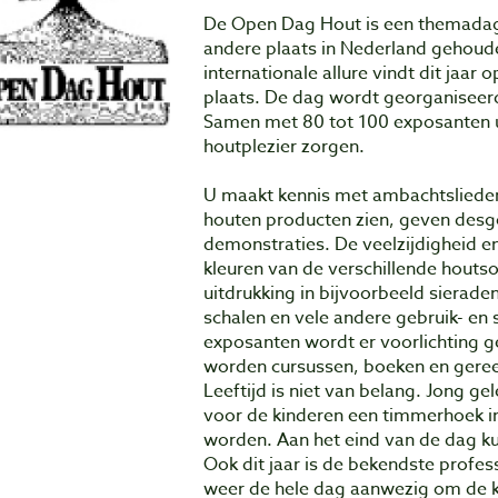
De Open Dag Hout is een themadag w
andere plaats in Nederland gehoud
internationale allure vindt dit jaar
plaats. De dag wordt georganiseerd
Samen met 80 tot 100 exposanten uit
houtplezier zorgen.
U maakt kennis met ambachtslieden,
houten producten zien, geven des
demonstraties. De veelzijdigheid en
kleuren van de verschillende houts
uitdrukking in bijvoorbeeld sierad
schalen en vele andere gebruik- en
exposanten wordt er voorlichting 
worden cursussen, boeken en ger
Leeftijd is niet van belang. Jong ge
voor de kinderen een timmerhoek i
worden. Aan het eind van de dag ku
Ook dit jaar is de bekendste profes
weer de hele dag aanwezig om de k