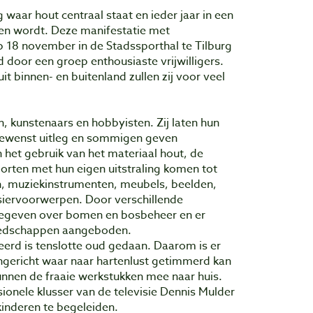
aar hout centraal staat en ieder jaar in een
en wordt. Deze manifestatie met
 op 18 november in de Stadssporthal te Tilburg
 door een groep enthousiaste vrijwilligers.
 binnen- en buitenland zullen zij voor veel
 kunstenaars en hobbyisten. Zij laten hun
gewenst uitleg en sommigen geven
 het gebruik van het materiaal hout, de
oorten met hun eigen uitstraling komen tot
en, muziekinstrumenten, meubels, beelden,
 siervoorwerpen. Door verschillende
gegeven over bomen en bosbeheer en er
eedschappen aangeboden.
leerd is tenslotte oud gedaan. Daarom is er
ngericht waar naar hartenlust getimmerd kan
nnen de fraaie werkstukken mee naar huis.
sionele klusser van de televisie Dennis Mulder
inderen te begeleiden.