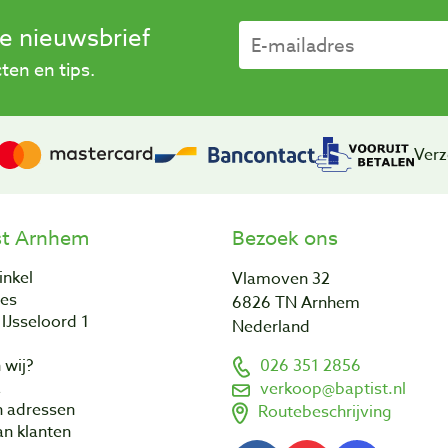
se nieuwsbrief
en en tips.
Verz
st Arnhem
Bezoek ons
inkel
Vlamoven 32
res
6826 TN Arnhem
IJsseloord 1
Nederland
 wij?
026 351 2856
a
verkoop@baptist.nl
n adressen
Routebeschrijving
n klanten