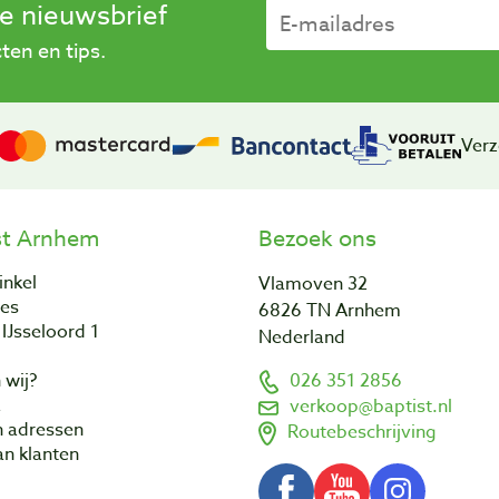
se nieuwsbrief
en en tips.
Verz
st Arnhem
Bezoek ons
inkel
Vlamoven 32
res
6826 TN Arnhem
IJsseloord 1
Nederland
 wij?
026 351 2856
a
verkoop@baptist.nl
n adressen
Routebeschrijving
n klanten