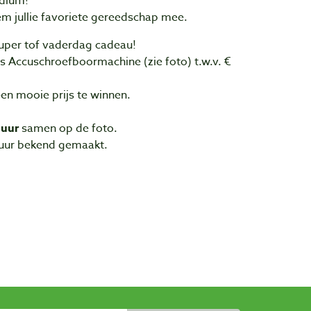
odium!
em jullie favoriete gereedschap mee.
super tof vaderdag cadeau!
s Accuschroefboormachine (zie foto) t.w.v. €
 een mooie prijs te winnen.
 uur
samen op de foto.
uur bekend gemaakt.