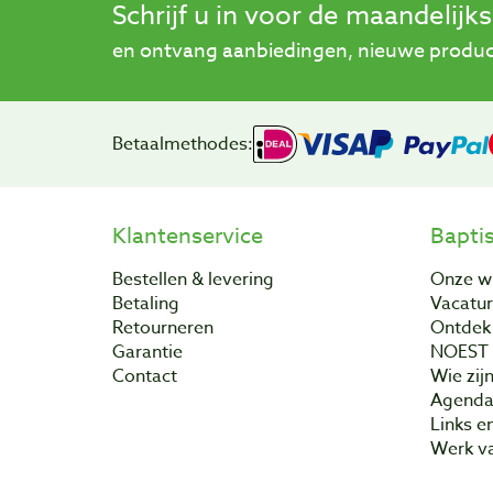
Schrijf u in voor de maandelijk
en ontvang aanbiedingen, nieuwe product
Betaalmethodes:
Klantenservice
Bapti
Bestellen & levering
Onze w
Betaling
Vacatu
Retourneren
Ontdek 
Garantie
NOEST
Contact
Wie zijn
Agend
Links e
Werk va