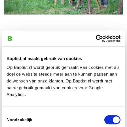
Na een succesvolle editie in 2022 is er ook dit jaar het
Lepelfeest Vlaanderen! Op
21/22/23/24 september
2023
is het Vlaamse Lepelfeest in Zedelgem. Een
Baptist.nl maakt gebruik van cookies
weekend voor beginnende én ervaren lepelsnijders.
Op Baptist.nl wordt gebruik gemaakt van cookies met als
Iedereen met een hart voor het ambachtelijk snijden van
doel de website steeds meer aan te kunnen passen aan
lepels en het werken met vers hout zal tijdens het
de wensen van onze klanten. Op Baptist.nl wordt met
Vlaamse Lepelfeest een weekend lang kunnen proeven
name gebruik gemaakt van cookies voor Google
en genieten van workshops en demo's. Zowel voor de
Analytics.
absolute beginner die het lepelsnijden wil ontdekken als
voor de ervaren lepelsnijder zullen er workshops op
Toestemmingsselectie
maat zijn. Voor elk wat wils.
Noodzakelijk
Het feest zelf start op vrijdagavond, maar op