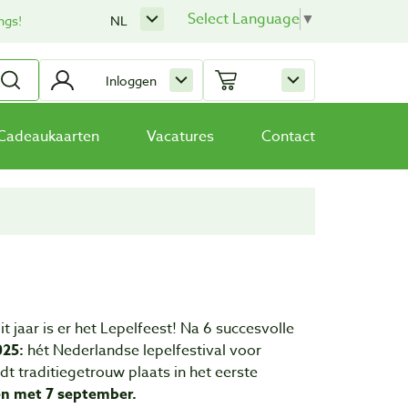
Select Language
▼
ngs!
NL
Inloggen
Cadeaukaarten
Vacatures
Contact
t jaar is er het Lepelfeest! Na 6 succesvolle
025:
hét Nederlandse lepelfestival voor
dt traditiegetrouw plaats in het eerste
en met 7 september.