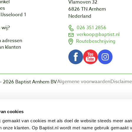
inkel
Vlamoven 32
res
6826 TN Arnhem
IJsseloord 1
Nederland
 wij?
026 351 2856
a
verkoop@baptist.nl
n adressen
Routebeschrijving
n klanten
Algemene voorwaarden
Disclaime
- 2026 Baptist Arnhem BV
Beoordeling door klanten:
van cookies
ik gemaakt van cookies met als doel de website steeds meer aa
 onze klanten. Op Baptist.nl wordt met name gebruik gemaakt 