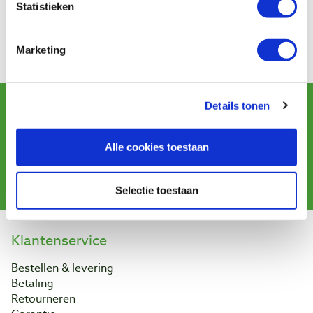
Statistieken
Plaats: Epe
Website Lepelfeest
Marketing
Website Eemlepel
Schrijf u in voor de maandelijkse nieuwsbrief
Details tonen
en ontvang aanbiedingen, nieuwe producten en tips.
Alle cookies toestaan
Aanmelden
Selectie toestaan
Klantenservice
Bestellen & levering
Betaling
Retourneren