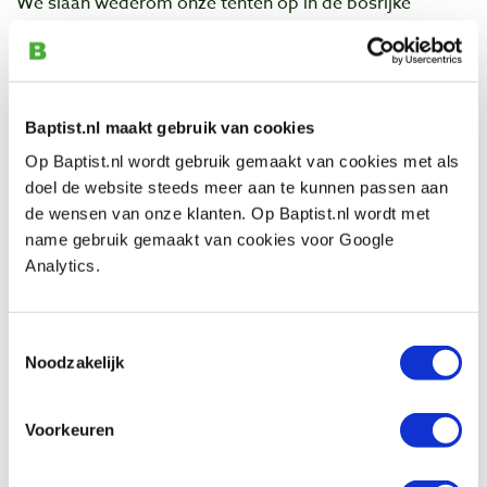
We slaan wederom onze tenten op in de bosrijke
omgeving van Landgoed Welna op de Veluwe en vullen
het met een rijk aanbod aan workshops, technieken,
clinics, en presentaties van:
- Jan Harm ter Brugge | Hout van bomen
Baptist.nl maakt gebruik van cookies
- Annette Koehnen | Fingerprint Furniture
- Job Suijker | Vers Hout
Op Baptist.nl wordt gebruik gemaakt van cookies met als
- Sjors van de Meer | Vers Hout
doel de website steeds meer aan te kunnen passen aan
- Maurits Sengers | Eemlepel
de wensen van onze klanten. Op Baptist.nl wordt met
name gebruik gemaakt van cookies voor Google
Datum: zaterdag 7 t/m zondag 8 september 2019
Analytics.
Tijd: zaterdag 9:00 uur tot zondag 16:00 uur
Locatie: Kamp Buitendoor, Landgoed Welna op de
Veluwe
Toestemmingsselectie
Prijs: €165,- p.p.
Noodzakelijk
Inclusief: kampeerplek voor tent en verse biologische
maaltijden.
Voorkeuren
Contact
Adres: Gortelseweg