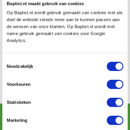
houden we u op de hoogte van het laatste nieuws.
Baptist.nl maakt gebruik van cookies
Graag tot ArtArnhem!
Op Baptist.nl wordt gebruik gemaakt van cookies met als
doel de website steeds meer aan te kunnen passen aan
Vrijdag 11 november - 18.00-22.00 uur
de wensen van onze klanten. Op Baptist.nl wordt met
Zaterdag 12 november - 11.00-18.00 uur
name gebruik gemaakt van cookies voor Google
Zondag 13 november - 11.00-18.00 uur
Analytics.
Contact
Toestemmingsselectie
Noodzakelijk
Telefoon: 0651192022
Adres: Eusebiuskerk
Plaats: Arnhem
Voorkeuren
Website Kunstbeurs ArtArnhem
Statistieken
Schrijf u in voor de maandelijkse nieuwsbrief
en ontvang aanbiedingen, nieuwe producten en tips.
Marketing