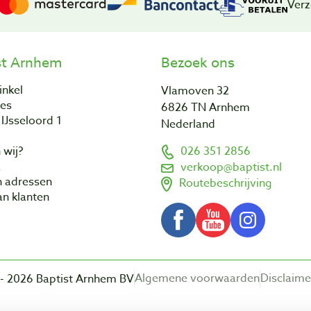
Verz
st Arnhem
Bezoek ons
inkel
Vlamoven 32
res
6826 TN Arnhem
IJsseloord 1
Nederland
 wij?
026 351 2856
a
verkoop@baptist.nl
n adressen
Routebeschrijving
n klanten
Algemene voorwaarden
Disclaime
- 2026 Baptist Arnhem BV