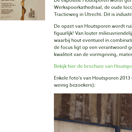
De expositie Houtsporen wordt g
Werkspoorkathedraal, de oude loc
Tractieweg in Utrecht. Dit is indust
De opzet van Houtsporen wordt ruim
figuurlijk! Van louter milieuvriende
waarbij hout eventueel in combinat
de focus ligt op een verantwoord g
kwaliteit van de vormgeving, materi
Bekijk hier de brochure van Houtsp
Enkele foto's van Houtsporen 2013 
weinig bezoekers):