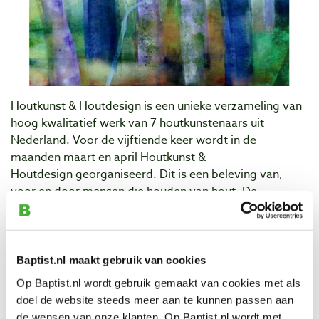
Houtkunst & Houtdesign is een unieke verzameling van
hoog kwalitatief werk van 7 houtkunstenaars uit
Nederland.
Voor de vijftiende keer wordt in de
maanden maart en april
Houtkunst &
Houtdesign
georganiseerd.
Dit is een beleving van,
voor en door mensen die houden van hout. De
organisatoren, Wim Mulder en Willemien van Heck
hebben ook dit keer weer een nieuwe groep
enthousiaste houtkunstenaars bereid gevonden om zich
gezamenlijk te presenteren, op een wijze die zeer de
Baptist.nl maakt gebruik van cookies
moeite waard is.
Op Baptist.nl wordt gebruik gemaakt van cookies met als
doel de website steeds meer aan te kunnen passen aan
“Mij raakt de uitspraak van Goethe wel heel diep”, aldus
de wensen van onze klanten. Op Baptist.nl wordt met