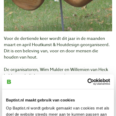
Voor de dertiende keer wordt dit jaar in de maanden
maart en april Houtkunst & Houtdesign georganiseerd.
Dit is een beleving van, voor en door mensen die
houden van hout.
De organisatoren, Wim Mulder en Willemien van Heck
hebben ook dit keer weer een nieuwe groep
enthousiaste houtkunstenaars bereid gevonden, om
zich gezamenlijk te presenteren, op een wijze die zeer
de moeite waard is.
Aan de Houtkunst & Houtdesign werken onder andere
Baptist.nl maakt gebruik van cookies
mee: meubeldesigners, een houtdraaier, beeldhouwers,
Op Baptist.nl wordt gebruik gemaakt van cookies met als
een landschapsschilder, een houtsnede kunstenaar, enz.
doel de website steeds meer aan te kunnen passen aan