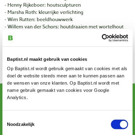
- Henny Rijkeboer: houtsculpturen
- Marsha Roth: kleurrijke verlichting
- Wim Rutten: beeldhouwwerk
- Willem van der Schors: houtdraaien met wortelhout
- Nanny te Wiel: schilderijen van natuurhout.
Contact
Plaats: Bellingwolde
Baptist.nl maakt gebruik van cookies
Lees meer op de website van meubelatelier
Op Baptist.nl wordt gebruik gemaakt van cookies met als
Allerhanden!
doel de website steeds meer aan te kunnen passen aan
de wensen van onze klanten. Op Baptist.nl wordt met
name gebruik gemaakt van cookies voor Google
Schrijf u in voor de maandelijkse nieuwsbrief
Analytics.
en ontvang aanbiedingen, nieuwe producten en tips.
Toestemmingsselectie
Aanmelden
Noodzakelijk