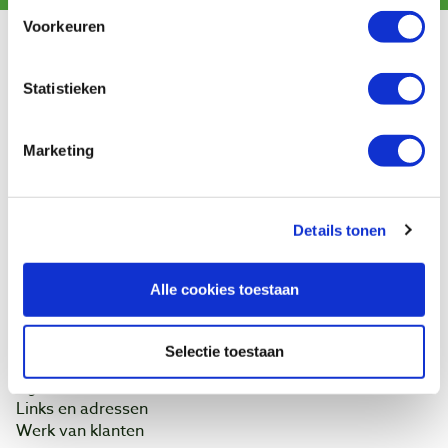
Voorkeuren
Klantenservice
Statistieken
Bestellen & levering
Betaling
Retourneren
Marketing
Garantie
Contact
Details tonen
Baptist Arnhem
Onze winkel
Alle cookies toestaan
Vacatures
Ontdek IJsseloord 1
NOEST
Selectie toestaan
Wie zijn wij?
Agenda
Links en adressen
Werk van klanten