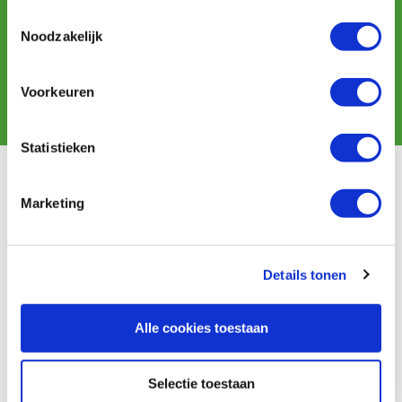
Schrijf u in voor de maandelijkse nieuwsbrief
Toestemmingsselectie
en ontvang aanbiedingen, nieuwe producten en tips.
Noodzakelijk
Voorkeuren
Aanmelden
Statistieken
Klantenservice
Marketing
Bestellen & levering
Betaling
Retourneren
Details tonen
Garantie
Contact
Alle cookies toestaan
Baptist Arnhem
Onze winkel
Selectie toestaan