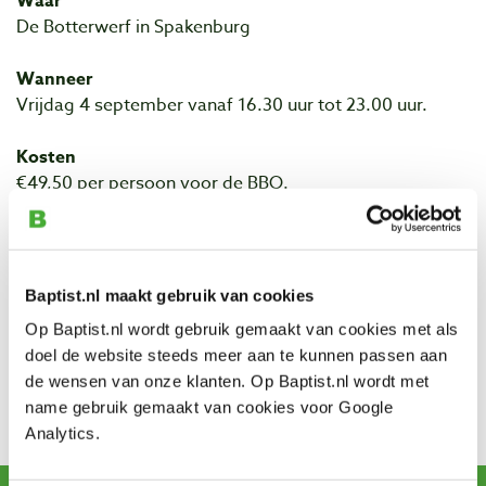
Waar
De Botterwerf in Spakenburg
Wanneer
Vrijdag 4 september vanaf 16.30 uur tot 23.00 uur.
Kosten
€49,50 per persoon voor de BBQ.
Hartelijke groet,
De organisatie van het Houtdiner
Baptist.nl maakt gebruik van cookies
T
essa Steenman
Op Baptist.nl wordt gebruik gemaakt van cookies met als
Roderick Staatsen
doel de website steeds meer aan te kunnen passen aan
Sander Daatselaar
de wensen van onze klanten. Op Baptist.nl wordt met
Contact
name gebruik gemaakt van cookies voor Google
Klik hier voor meer informatie
Analytics.