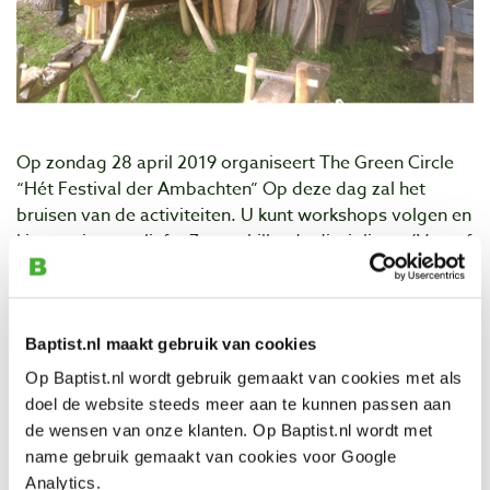
Op zondag 28 april 2019 organiseert The Green Circle
“Hét Festival der Ambachten” Op deze dag zal het
bruisen van de activiteiten. U kunt workshops volgen en
kiezen uit maar liefst 7 verschillende disciplines. (Vooraf
aanmelden) Er worden demonstraties en lezingen
gegeven, er zijn tal van kramen die de bezoeker kennis
laten maken met het Ambacht van Nu. Zo zijn er oude
gereedschappen, home made products en nog veel
Baptist.nl maakt gebruik van cookies
meer te koop. Onze oerkok gaat lekker aan de slag voor
Op Baptist.nl wordt gebruik gemaakt van cookies met als
een heerlijke soep, allemaal uit biologische producten
doel de website steeds meer aan te kunnen passen aan
en gekookt op houtvuren.
de wensen van onze klanten. Op Baptist.nl wordt met
name gebruik gemaakt van cookies voor Google
Voor bezoekers vragen we € 6,50 entree (11.00-18.00)
Analytics.