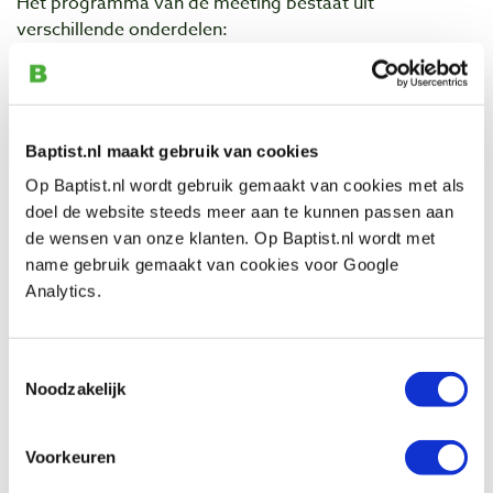
Het programma van de meeting bestaat uit
verschillende onderdelen:
- een markt waar hout, onderdelen en gereedschap
verkocht worden,
- lezingen en workshops over gitaarbouw en verwante
onderwerpen,
Baptist.nl maakt gebruik van cookies
- een expositie van instrumenten gemaakt door
amateurbouwers en een verkiezing en
Op Baptist.nl wordt gebruik gemaakt van cookies met als
- optredens van diverse muzikanten.
doel de website steeds meer aan te kunnen passen aan
de wensen van onze klanten. Op Baptist.nl wordt met
Het programma maakt het evenement de moeite
name gebruik gemaakt van cookies voor Google
waard om een dagje naar Kootwijkerbroek te komen. U
Analytics.
kunt andere liefhebbers ontmoeten, u kunt shoppen op
de beurs, fantastische live optredens bijwonen en u
steekt ook nog eens veel op tijdens de lezingen en
Toestemmingsselectie
workshops.
Noodzakelijk
Openingstijden: van 10:00 tot 17:00 uur.
Voorkeuren
Entree: € 10,00