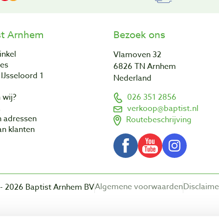
st Arnhem
Bezoek ons
inkel
Vlamoven 32
res
6826 TN Arnhem
IJsseloord 1
Nederland
 wij?
026 351 2856
a
verkoop@baptist.nl
n adressen
Routebeschrijving
n klanten
Algemene voorwaarden
Disclaime
- 2026 Baptist Arnhem BV