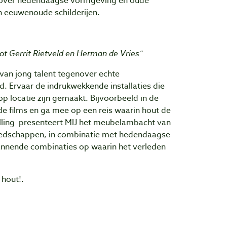
n, over hedendaagse vormgeving en oude
n eeuwenoude schilderijen.
tot Gerrit Rietveld en Herman de Vries”
van jong talent tegenover echte
ld. Ervaar de indrukwekkende installaties die
op locatie zijn gemaakt. Bijvoorbeeld in de
e films en ga mee op een reis waarin hout de
elling presenteert MIJ het meubelambacht van
reedschappen, in combinatie met hedendaagse
annende combinaties op waarin het verleden
 hout!.