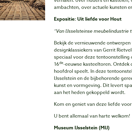
verhalen: over ridders en kastele
ambachten, over actuele kunsten e
Expositie: Uit liefde voor Hout
“Van IJsselsteinse meubelindustrie 
Bekijk de vernieuwende ontwerpen 
designklassiekers van Gerrit Rietve
speciaal voor deze tentoonstelling 
de
16
-eeuwse kasteeltoren. Ontdek d
hoofdrol speelt. In deze tentoonst
IJsselstein en de bijbehorende ge
kunst en vormgeving. Dit levert sp
aan het heden gekoppeld wordt.
Kom en geniet van deze liefde voor
U bent allemaal van harte welkom!
Museum IJsselstein (MIJ)