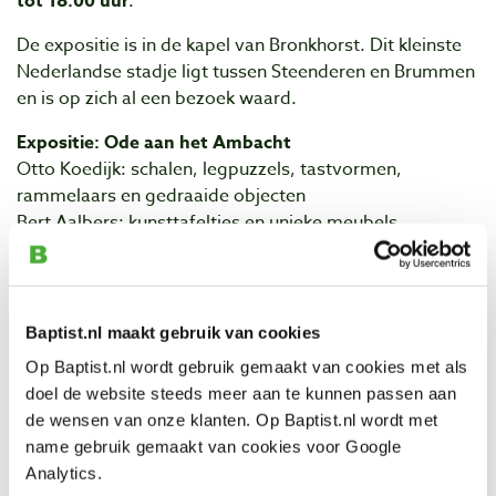
tot 18:00 uur
.
De expositie is in de kapel van Bronkhorst. Dit kleinste
Nederlandse stadje ligt tussen Steenderen en Brummen
en is op zich al een bezoek waard.
Expositie: Ode aan het Ambacht
Otto Koedijk: schalen, legpuzzels, tastvormen,
rammelaars en gedraaide objecten
Bert Aalbers: kunsttafeltjes en unieke meubels.
Kom en geniet van deze Ode aan het Ambacht met ons
inlands hout.
Baptist.nl maakt gebruik van cookies
U bent allemaal van harte welkom!
Op Baptist.nl wordt gebruik gemaakt van cookies met als
Kapel van Bronkhorst
doel de website steeds meer aan te kunnen passen aan
Kapelstraat 2
de wensen van onze klanten. Op Baptist.nl wordt met
7226 LL Bronkhorst
name gebruik gemaakt van cookies voor Google
Analytics.
Contact